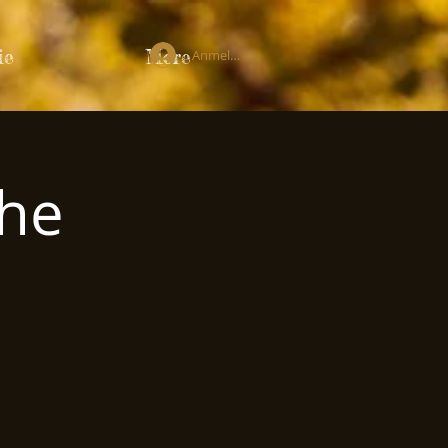
ie
More
Anmelden
che