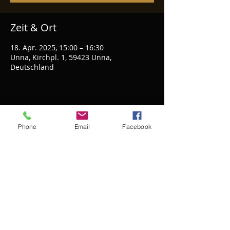
Zeit & Ort
18. Apr. 2025, 15:00 – 16:30
Unna, Kirchpl. 1, 59423 Unna,
Deutschland
Diese Veranstaltung teilen
Phone
Email
Facebook
Meike Zacke - meikezacke@gmx.de